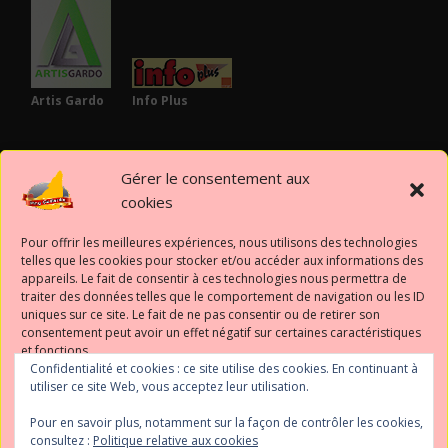
Artis Gardo
Info Plus
PARTENAIRES
Gérer le consentement aux
cookies
Pour offrir les meilleures expériences, nous utilisons des technologies
telles que les cookies pour stocker et/ou accéder aux informations des
appareils. Le fait de consentir à ces technologies nous permettra de
Mairie de
traiter des données telles que le comportement de navigation ou les ID
Gaillard
uniques sur ce site. Le fait de ne pas consentir ou de retirer son
consentement peut avoir un effet négatif sur certaines caractéristiques
et fonctions.
SUIVEZ-NOUS
Confidentialité et cookies : ce site utilise des cookies. En continuant à
utiliser ce site Web, vous acceptez leur utilisation.
Accepter
Pour en savoir plus, notamment sur la façon de contrôler les cookies,
consultez :
Politique relative aux cookies