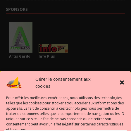
SPONSORS
Artis Gardo
Info Plus
PARTENAIRES
Gérer le consentement aux
cookies
Pour offrir les meilleures expériences, nous utilisons des technologies
telles que les cookies pour stocker et/ou accéder aux informations des
appareils. Le fait de consentir à ces technologies nous permettra de
Mairie de
traiter des données telles que le comportement de navigation ou les ID
Gaillard
uniques sur ce site. Le fait de ne pas consentir ou de retirer son
consentement peut avoir un effet négatif sur certaines caractéristiques
et fonctions.