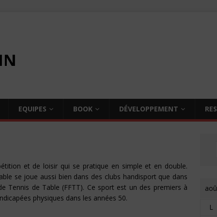
IN
EQUIPES
BOOK
DÉVELOPPEMENT
RE
tition et de loisir qui se pratique en simple et en double.
table se joue aussi bien dans des clubs handisport que dans
e de Tennis de Table (FFTT). Ce sport est un des premiers à
aoû
andicapées physiques dans les années 50.
L