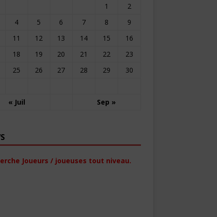
1
2
4
5
6
7
8
9
11
12
13
14
15
16
18
19
20
21
22
23
25
26
27
28
29
30
« Juil
Sep »
S
erche Joueurs / joueuses tout niveau.