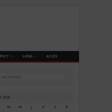
SPECT
LIENS
ACCÈS
t 2026
M
M
J
V
S
D