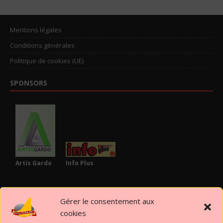
Mentions légales
Conditions générales
Politique de cookies (UE)
SPONSORS
Artis Gardo
Info Plus
PARTENAIRES
Gérer le consentement aux
cookies