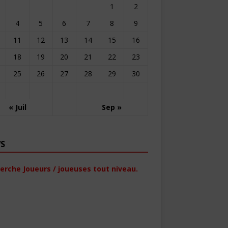
1
2
4
5
6
7
8
9
11
12
13
14
15
16
18
19
20
21
22
23
25
26
27
28
29
30
« Juil
Sep »
S
erche Joueurs / joueuses tout niveau.