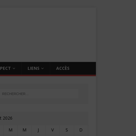
SPECT
LIENS
ACCÈS
t 2026
M
M
J
V
S
D