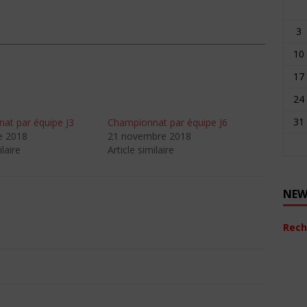
3
10
17
24
31
at par équipe J3
Championnat par équipe J6
e 2018
21 novembre 2018
ilaire
Article similaire
NEW
Rech