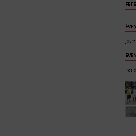
FÊTE
ÉVÉ
Journ
ÉVÉ
Pas 